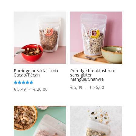
Porridge breakfast mix
Porridge breakfast mix
Cacao/Pécan
sans gluten
Mangue/Chanvre
Plage
€
5,49
–
€
26,00
Plage
Note
€
5,49
–
€
26,00
5.00
de
sur 5
de
prix :
prix :
€ 5,49
€ 5,49
à
à
€ 26,00
€ 26,00