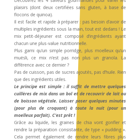
Découvrez les 4 saveurs gourmandes pour varier les
plaisirs (dont deux certifiées sans gluten, à base de
flocons de quinoa).
Il est facile et rapide à préparer : pas besoin d’avoir de
multiples ingrédients sous la main, tout est dedans ! Le
mix petit-déjeuner est composé d’ingrédients ayant
chacun une plus-value nutritionnelle.
Plus garni qu’un simple porridge, plus moelleux qu’un
muësli, ce mix n’est pas non plus un granola. La
différence avec ce dernier ?
Pas de cuisson, pas de sucres ajoutés, pas d’huile. Rien
que des ingrédients utiles.
Le principe est simple : il suffit de mettre quelques
cuillères de mix dans un bol et de recouvrir de lait ou
de boisson végétale. Laisser poser quelques minutes
(pour plus de croquant) à toute la nuit (pour un
moelleux parfait). C’est prêt !
Grâce au liquide, les graines de chia vont gonfler et
rendre la préparation consistante, de type « pudding ».
Cela permet également de rendre leurs fibres plus