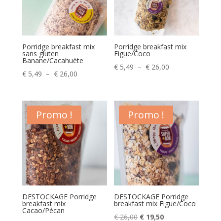
Porridge breakfast mix
Porridge breakfast mix
sans gluten
Figue/Coco
Banane/Cacahuète
Plage
€
5,49
–
€
26,00
Plage
€
5,49
–
€
26,00
de
de
prix :
prix :
€ 5,49
€ 5,49
Promo !
Promo !
à
à
€ 26,00
€ 26,00
DESTOCKAGE Porridge
DESTOCKAGE Porridge
breakfast mix
breakfast mix Figue/Coco
Cacao/Pécan
Le
Le
€
26,00
€
19,50